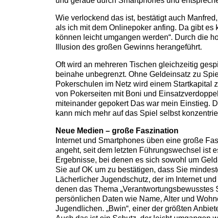
und gerade durch Smartphones und entsprechen
Wie verlockend das ist, bestätigt auch Manfred
als ich mit dem Onlinepoker anfing. Da gibt es
können leicht umgangen werden“. Durch die hoh
Illusion des großen Gewinns herangeführt.
Oft wird an mehreren Tischen gleichzeitig ges
beinahe unbegrenzt. Ohne Geldeinsatz zu Spiele
Pokerschulen im Netz wird einem Startkapital z
von Pokerseiten mit Boni und Einsatzverdoppel
miteinander gepokert Das war mein Einstieg. Da 
kann mich mehr auf das Spiel selbst konzentrie
Neue Medien – große Faszination
Internet und Smartphones üben eine große Fasz
angeht, seit dem letzten Führungswechsel ist 
Ergebnisse, bei denen es sich sowohl um Geld-
Sie auf OK um zu bestätigen, dass Sie mindeste
Lächerlicher Jugendschutz, der im Internet und 
denen das Thema „Verantwortungsbewusstes Spiel
persönlichen Daten wie Name, Alter und Wohno
Jugendlichen. „Bwin“, einer der größten Anbie