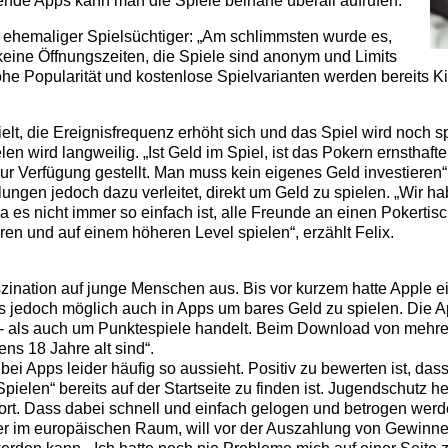
de Apps kann man die Spiele beinahe überall aufrufen.
, ehemaliger Spielsüchtiger: „Am schlimmsten wurde es,
 keine Öffnungszeiten, die Spiele sind anonym und Limits
e Popularität und kostenlose Spielvarianten werden bereits K
pielt, die Ereignisfrequenz erhöht sich und das Spiel wird noc
n wird langweilig. „Ist Geld im Spiel, ist das Pokern ernsthaft
ur Verfügung gestellt. Man muss kein eigenes Geld investieren
ungen jedoch dazu verleitet, direkt um Geld zu spielen. „Wir 
es nicht immer so einfach ist, alle Freunde an einen Pokertisch 
ren und auf einem höheren Level spielen“, erzählt Felix.
ination auf junge Menschen aus. Bis vor kurzem hatte Apple e
es jedoch möglich auch in Apps um bares Geld zu spielen. Die 
 als auch um Punktespiele handelt. Beim Download von mehrere
ns 18 Jahre alt sind“.
bei Apps leider häufig so aussieht. Positiv zu bewerten ist, dass
en“ bereits auf der Startseite zu finden ist. Jugendschutz hei
rt. Dass dabei schnell und einfach gelogen und betrogen werde
ter im europäischen Raum, will vor der Auszahlung von Gewinn