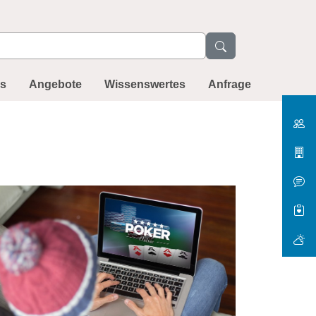
ns
Angebote
Wissenswertes
Anfrage