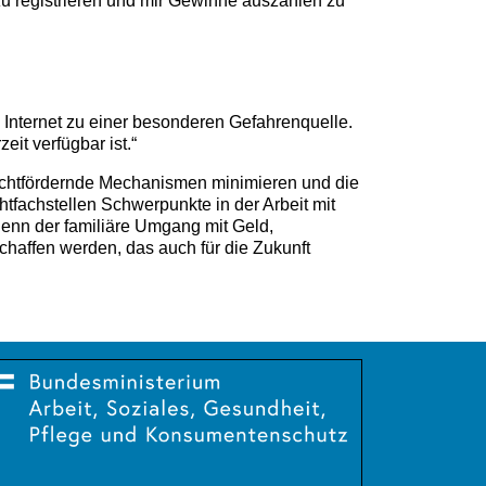
zu registrieren und mir Gewinne auszahlen zu
Internet zu einer besonderen Gefahrenquelle.
eit verfügbar ist.“
 suchtfördernde Mechanismen minimieren und die
htfachstellen Schwerpunkte in der Arbeit mit
denn der familiäre Umgang mit Geld,
chaffen werden, das auch für die Zukunft