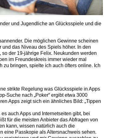
inder und Jugendliche an Glücksspiele und die
h spannender. Die möglichen Gewinne scheinen
er und das Niveau des Spiels höher. In den
“, so der 19-jährige Felix. Neukunden werden
haben im Freundeskreis immer wieder mal
zu bringen, spielte ich auch öfters online. Ich
ine strikte Regelung was Glücksspiele in Apps
App-Suche nach „Poker“ ergibt etwa 3000
n Apps zeigt sich ein ähnliches Bild: „Tippen
 es auch Apps und Internetseiten gibt, bei
ßt für die meisten Anbieter das Abfragen von
n kann, wissen natürlich auch die
en eine Passkopie als Altersnachweis sehen.