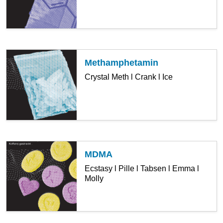
Methamphetamin
Crystal Meth l Crank l Ice
MDMA
Ecstasy l Pille l Tabsen l Emma l
Molly