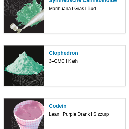
Synthetische Cannabinoide
Marihuana l Gras l Bud
Clophedron
3–CMC l Kath
Codein
Lean l Purple Drank l Sizzurp