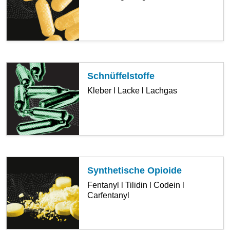
Schnüffelstoffe
Kleber l Lacke l Lachgas
Synthetische Opioide
Fentanyl l Tilidin l Codein l
Carfentanyl