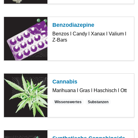
Benzodiazepine
Benzos l Candy l Xanax l Valium l
Z-Bars
Cannabis
Marihuana l Gras l Haschisch l Ott
Wissenswertes
Substanzen