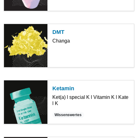
DMT
Changa
Ketamin
Ket(a) l special K l Vitamin K l Kate
l K
Wissenswertes