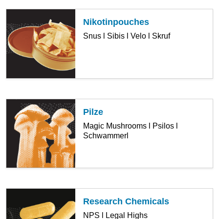
Nikotinpouches
Snus l Sibis l Velo l Skruf
Pilze
Magic Mushrooms l Psilos l
Schwammerl
Research Chemicals
NPS l Legal Highs