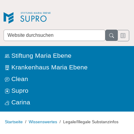
Direkt zur Navigation
Direkt zum Inhalt
Website
durchsuchen
Stiftung Maria Ebene
Krankenhaus Maria Ebene
Clean
Supro
Carina
Startseite
Wissenswertes
Legale/Illegale Substanzinfos