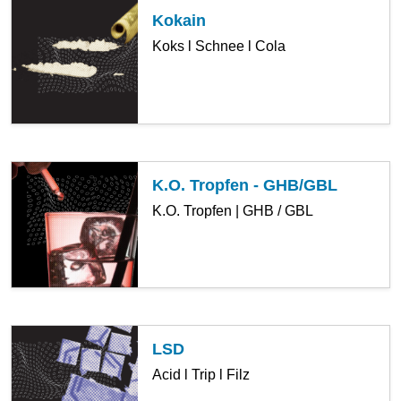
Kokain
Koks l Schnee l Cola
K.O. Tropfen - GHB/GBL
K.O. Tropfen | GHB / GBL
LSD
Acid l Trip l Filz