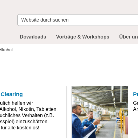
Website
durchsuchen
Downloads
Vorträge & Workshops
Über u
lkohol
 Clearing
P
lich helfen wir
Ge
kohol, Nikotin, Tabletten,
Ar
uchliches Verhalten (z.B.
sspiel) einzuschätzen.
für alle kostenlos!