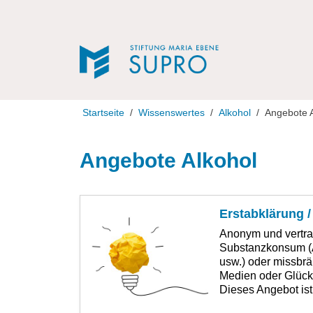
Direkt zur Navigation
Direkt zum Inhalt
Startseite
Wissenswertes
Alkohol
Angebote A
Angebote Alkohol
Erstabklärung /
Anonym und vertrau
Substanzkonsum (Al
usw.) oder missbrä
Medien oder Glück
Dieses Angebot ist 