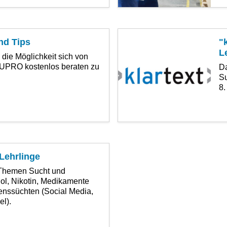
nd Tips
"k
L
 die Möglichkeit sich von
SUPRO kostenlos beraten zu
D
Su
8.
Lehrlinge
Themen Sucht und
ol, Nikotin, Medikamente
tenssüchten (Social Media,
l).