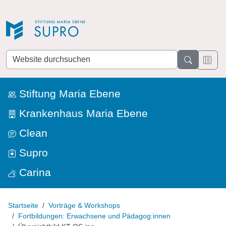
Direkt zur Navigation
Direkt zum Inhalt
Website
durchsuchen
Stiftung Maria Ebene
Krankenhaus Maria Ebene
Clean
Supro
Carina
Startseite
Vorträge & Workshops
Fortbildungen: Erwachsene und Pädagog:innen