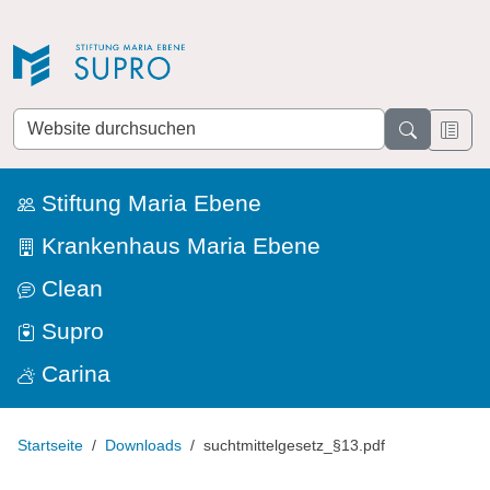
Direkt zur Navigation
Direkt zum Inhalt
Website
durchsuchen
Stiftung Maria Ebene
Krankenhaus Maria Ebene
Clean
Supro
Carina
Startseite
Downloads
suchtmittelgesetz_§13.pdf