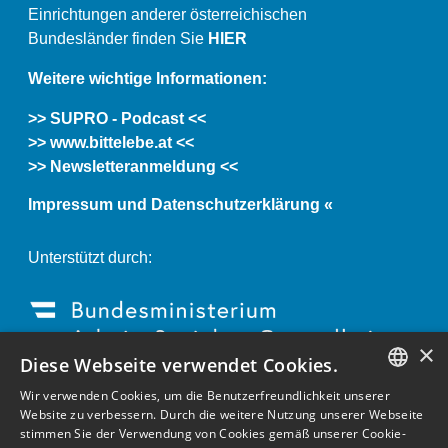
Einrichtungen anderer österreichischen
Bundesländer finden Sie
HIER
Weitere wichtige Informationen:
>> SUPRO - Podcast <<
>> www.bittelebe.at <<
>> Newsletteranmeldung <<
Impressum und Datenschutzerklärung «
Unterstützt durch:
×
Diese Webseite verwendet Cookies.
Wir verwenden Cookies, um die Benutzerfreundlichkeit unserer
GERMAN
Website zu verbessern. Durch die weitere Nutzung unserer Webseite
stimmen Sie der Verwendung von Cookies gemäß unserer Cookie-
ENGLISH