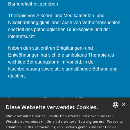
Barrierefreiheit gegeben
Therapie von Alkohol- und Medikamenten- und
Nikotinabhängigkeit, aber auch von Verhaltenssüchten,
speziell des pathologischen Glücksspiels und der
Internetsucht.
Neben den stationären Entgiftungen- und
Entwöhnungen hat sich die ambulante Therapie als
wichtige Betreuungsform im Vorfeld, in der
Nachbetreuung sowie als eigenständige Behandlung
etabliert.
Impressum und Datenschutzerklärung «
×
Anstaltsordnung «
Diese Webseite verwendet Cookies.
Wir verwenden Cookies, um die Benutzerfreundlichkeit unserer
GERMAN
Website zu verbessern. Durch die weitere Nutzung unserer Webseite
stimmen Sie der Verwendung von Cookies gemäß unserer Cookie-
ENGLISH