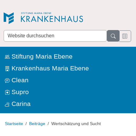
Direkt zur Navigation
Direkt zum Inhalt
Website
durchsuchen
Stiftung Maria Ebene
Krankenhaus Maria Ebene
Clean
Supro
Carina
Startseite
Beiträge
Wertschätzung und Sucht