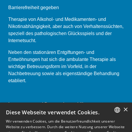
Barrierefreiheit gegeben
Therapie von Alkohol- und Medikamenten- und
Nikotinabhängigkeit, aber auch von Verhaltenssüchten,
speziell des pathologischen Glücksspiels und der
Internetsucht.
Neben den stationären Entgiftungen- und
Entwöhnungen hat sich die ambulante Therapie als
wichtige Betreuungsform im Vorfeld, in der
Nachbetreuung sowie als eigenständige Behandlung
etabliert.
Impressum und Datenschutzerklärung «
×
Anstaltsordnung «
Diese Webseite verwendet Cookies.
Wir verwenden Cookies, um die Benutzerfreundlichkeit unserer
GERMAN
Website zu verbessern. Durch die weitere Nutzung unserer Webseite