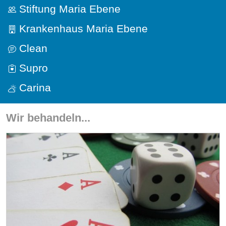
Stiftung Maria Ebene
Krankenhaus Maria Ebene
Clean
Supro
Carina
Wir behandeln...