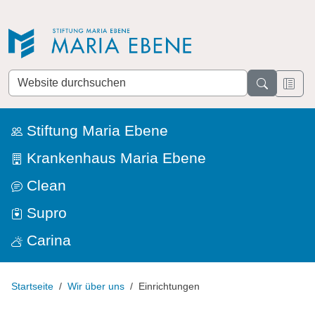
Direkt zur Navigation
Direkt zum Inhalt
Website
durchsuchen
Stiftung Maria Ebene
Krankenhaus Maria Ebene
Clean
Supro
Carina
Startseite
Wir über uns
Einrichtungen