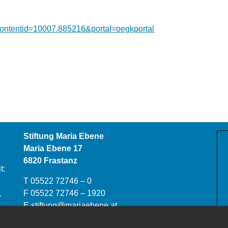
contentid=10007.885216&portal=oegkportal
Stiftung Maria Ebene
Maria Ebene 17
6820 Frastanz
t:
T 05522 72746 – 0
,
F 05522 72746 – 1920
E
stiftung@mariaebene.at