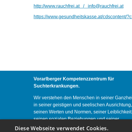
http://www.rauchfrei.at /
info@rauchfrei.at
https://www.gesundheitskasse.at/cdscontent/?
Vorarlberger Kompetenzzentrum für
Suchterkrankungen.
Wir verstehen den Menschen in seiner Ganzhei
in seiner geistigen und seelischen Ausrichtung,
seinen Werten und Normen, seiner Leiblichkeit
seinen sozialen Beziehungen und seiner
Lebensgeschichte.
Diese Webseite verwendet Cookies.