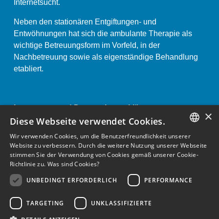
Internetsucht.
Neben den stationären Entgiftungen- und
Entwöhnungen hat sich die ambulante Therapie als
wichtige Betreuungsform im Vorfeld, in der
Nachbetreuung sowie als eigenständige Behandlung
etabliert.
Impressum und Datenschutzerklärung «
×
Anstaltsordnung «
Diese Webseite verwendet Cookies.
Wir verwenden Cookies, um die Benutzerfreundlichkeit unserer
GERMAN
Website zu verbessern. Durch die weitere Nutzung unserer Webseite
stimmen Sie der Verwendung von Cookies gemäß unserer Cookie-
ENGLISH
Richtlinie zu.
Was sind Cookies?
GERMAN
UNBEDINGT ERFORDERLICH
PERFORMANCE
TARGETING
UNKLASSIFIZIERTE