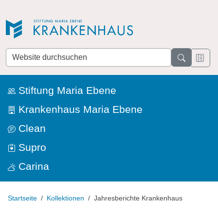
Direkt zur Navigation
Direkt zum Inhalt
Website
durchsuchen
Stiftung Maria Ebene
Krankenhaus Maria Ebene
Clean
Supro
Carina
Startseite
Kollektionen
Jahresberichte Krankenhaus