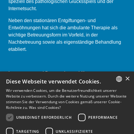
speziell des pathologischen Glücksspiels und der
Internetsucht.
Neben den stationären Entgiftungen- und
Entwöhnungen hat sich die ambulante Therapie als
wichtige Betreuungsform im Vorfeld, in der
Nachbetreuung sowie als eigenständige Behandlung
etabliert.
Impressum und Datenschutzerklärung «
×
Anstaltsordnung «
Diese Webseite verwendet Cookies.
Wir verwenden Cookies, um die Benutzerfreundlichkeit unserer
GERMAN
Website zu verbessern. Durch die weitere Nutzung unserer Webseite
stimmen Sie der Verwendung von Cookies gemäß unserer Cookie-
ENGLISH
Richtlinie zu.
Was sind Cookies?
GERMAN
UNBEDINGT ERFORDERLICH
PERFORMANCE
TARGETING
UNKLASSIFIZIERTE