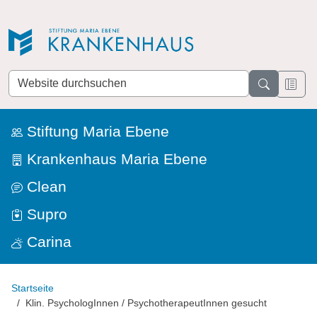
Direkt zur Navigation
Direkt zum Inhalt
Website
durchsuchen
Stiftung Maria Ebene
Krankenhaus Maria Ebene
Clean
Supro
Carina
Startseite
Klin. PsychologInnen / PsychotherapeutInnen gesucht